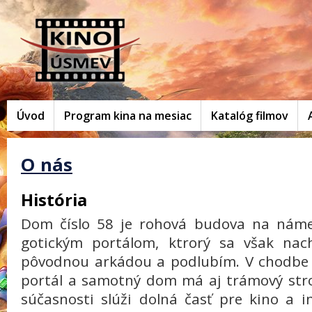
Úvod
Program kina na mesiac
Katalóg filmov
O nás
História
Dom číslo 58 je rohová budova na námes
gotickým portálom, ktrorý sa však nac
pôvodnou arkádou a podlubím. V chodbe 
portál a samotný dom má aj trámový strop
súčasnosti slúži dolná časť pre kino a 