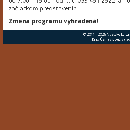
od 7.00 – 15.00 hod. t. č. 053 451 2522 a h
začiatkom predstavenia.
Zmena programu vyhradená!
© 2011 - 2026 Mestské kultú
Kino Úsmev používa
so