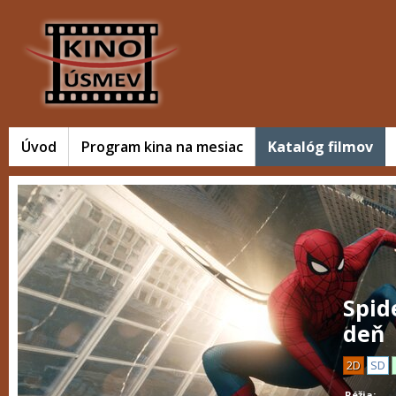
Úvod
Program kina na mesiac
Katalóg filmov
Spid
deň
2D
SD
Réžia: