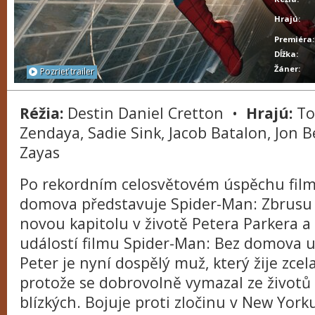
Hrajú:
Premiéra:
Dĺžka:
Žáner:
Pozrieť trailer
Réžia:
Destin Daniel Cretton •
Hrajú:
To
Zendaya, Sadie Sink, Jacob Batalon, Jon B
Zayas
Po rekordním celosvětovém úspěchu film
domova představuje Spider-Man: Zbrusu 
novou kapitolu v životě Petera Parkera 
událostí filmu Spider-Man: Bez domova up
Peter je nyní dospělý muž, který žije zce
protože se dobrovolně vymazal ze životů
blízkých. Bojuje proti zločinu v New York