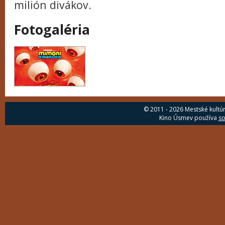
milión divákov.
Fotogaléria
© 2011 - 2026 Mestské kultú
Kino Úsmev používa
so