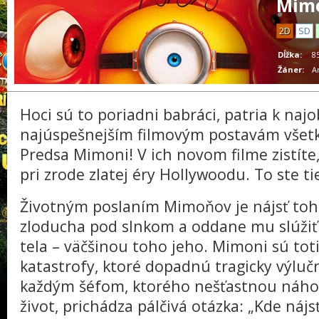
Mimo
2D
SD
Dĺžka:
8
Žáner:
A
Hoci sú to poriadni babráci, patria k naj
najúspešnejším filmovým postavám všetký
Predsa Mimoni! V ich novom filme zistíte, 
pri zrode zlatej éry Hollywoodu. To ste ti
Životným poslaním Mimoňov je nájsť toh
zloducha pod slnkom a oddane mu slúžiť 
tela – väčšinou toho jeho. Mimoni sú to
katastrofy, ktoré dopadnú tragicky výlučn
každým šéfom, ktorého nešťastnou náho
život, prichádza pálčivá otázka: „Kde nájs