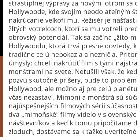
strastiplnej výpravy za novým lotrom sa 
Hollywoode, kde svojím neodolateľným š
nakrúcanie veľkofilmu. Režisér je našťasti
žltých votrelcoch, ktorí sa mu votreli pr
obrovský potenciál. Tak sa začína „žlto-m
Hollywoodu, ktorá trvá presne dovtedy, 
tradične celú nepokazia a nezničia. Prito
úmysly: chceli nakrútiť film s tými najstr
monštrami na svete. Netušili však, že k
pozvú skutočné príšery, bude to problém 
Hollywood, ale možno aj pre celú planétu
včas nezastaví. Mimoni a monštrá sú súč
najúspešnejších filmových sérií súčasnos
dva „mimoňské“ filmy videlo v slovenských
návštevníkov a keď k tomu pripočítame di
zloduch, dostávame sa k ťažko uveriteľné