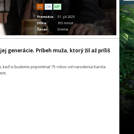
2D
OR
MP
Premiéra:
31. júl 2025
Dĺžka:
105 minút
Žáner:
Dráma
j generácie. Príbeh muža, ktorý žil až príliš
ku, keď si budeme pripomínať 75 rokov od narodenia Karola
rti.