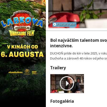
Pozrieť trailer
Bol najväčším talentom svoje
intenzívne.
DUCHOŇ príde do kín v lete 2025, v ro
Duchoňa a zároveň 40 rokov od jeho sm
Trailery
Fotogaléria