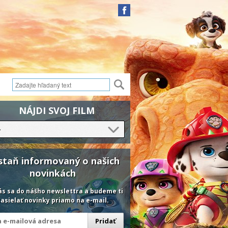
NÁJDI SVOJ FILM
-
staň informovaný o našich
novinkách
ás sa do nášho newslettra a budeme ti
asielať novinky priamo na e-mail.