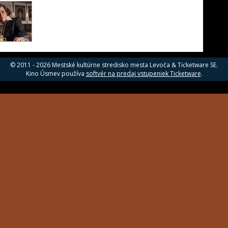
© 2011 - 2026 Mestské kultúrne stredisko mesta Levoča & Ticketware SE.
Kino Úsmev používa
softvér na predaj vstupeniek Ticketware
.