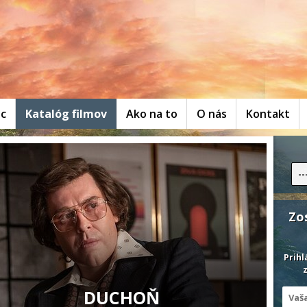
ac
Katalóg filmov
Ako na to
O nás
Kontakt
--
Zo
Prihl
z
DUCHOŇ