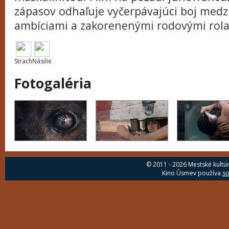
zápasov odhaľuje vyčerpávajúci boj med
ambíciami a zakorenenými rodovými rola
Strach
Násilie
Fotogaléria
© 2011 - 2026 Mestské kultú
Kino Úsmev používa
so