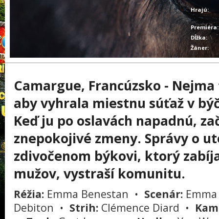
Hrajú:
Premiéra:
Dĺžka:
Žáner:
Camargue, Francúzsko - Nejma 
aby vyhrala miestnu súťaž v bý
Keď ju po oslavách napadnú, za
znepokojivé zmeny. Správy o u
zdivočenom býkovi, ktorý zabíj
mužov, vystraší komunitu.
Réžia:
Emma Benestan •
Scenár:
Emma B
Debiton •
Strih:
Clémence Diard •
Kam