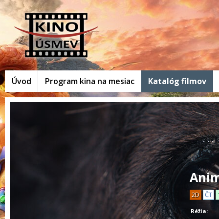
Úvod
Program kina na mesiac
Katalóg filmov
Anim
2D
ČT
Réžia: