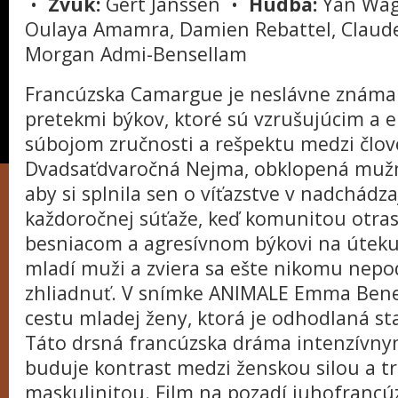
•
Zvuk:
Gert Janssen •
Hudba:
Yan Wa
Oulaya Amamra, Damien Rebattel, Claude 
Morgan Admi-Bensellam
Francúzska Camargue je neslávne známa
pretekmi býkov, ktoré sú vzrušujúcim a
súbojom zručnosti a rešpektu medzi člo
Dvadsaťdvaročná Nejma, obklopená mužmi
aby si splnila sen o víťazstve v nadchád
každoročnej súťaže, keď komunitou otras
besniacom a agresívnom býkovi na úteku.
mladí muži a zviera sa ešte nikomu nepod
zhliadnuť. V snímke ANIMALE Emma Ben
cestu mladej ženy, ktorá je odhodlaná st
Táto drsná francúzska dráma intenzívn
buduje kontrast medzi ženskou silou a t
maskulinitou. Film na pozadí juhofrancúz