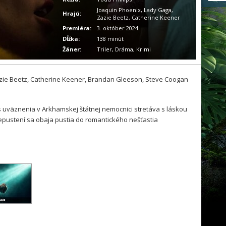
Joaquin Phoenix, Lady Gaga,
Hrajú:
Zazie Beetz, Catherine Keener
Premiéra:
3. október 2024
Dĺžka:
138 minút
Žáner:
Triler, Dráma, Krimi
zie Beetz, Catherine Keener, Brandan Gleeson, Steve Coogan
 uväznenia v Arkhamskej štátnej nemocnici stretáva s láskou
repustení sa obaja pustia do romantického nešťastia