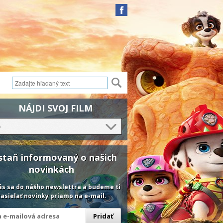
NÁJDI SVOJ FILM
-
staň informovaný o našich
novinkách
ás sa do nášho newslettra a budeme ti
asielať novinky priamo na e-mail.