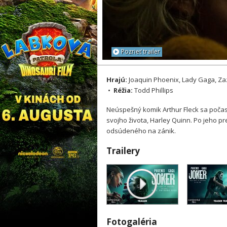
Pozrieť trailer
Hrajú:
Joaquin Phoenix, Lady Gaga, Za
•
Réžia:
Todd Phillips
Neúspešný komik Arthur Fleck sa počas
svojho života, Harley Quinn. Po jeho p
odsúdeného na zánik.
Trailery
Fotogaléria