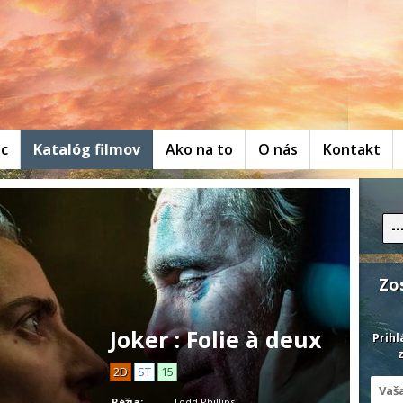
ac
Katalóg filmov
Ako na to
O nás
Kontakt
--
Zo
Joker : Folie à deux
Prihl
z
2D
ST
15
Réžia:
Todd Phillips